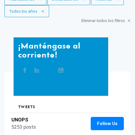
Eliminar filtro
Todos los años
Eliminar todos los filtros
¡Manténgase
¡Manténgase al
al
corriente!
corriente!
Compartir
Facebook
Linkedin
Twitter
Instagram
Whatsapp
Bluesky
Threads
este
artículo
en
TikTok
Flickr
las
redes
sociales
TWEETS