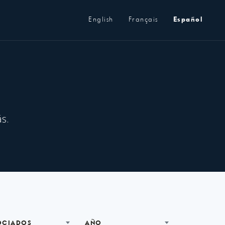
Metanavegación
English
Français
Español
s.
OCIADOS
AÑO