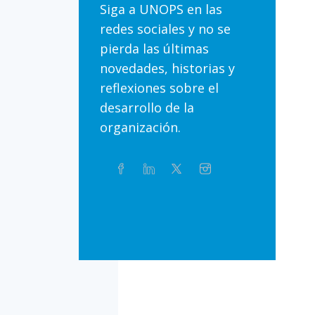
Siga a UNOPS en las
redes sociales y no se
pierda las últimas
novedades, historias y
reflexiones sobre el
desarrollo de la
organización.
Compartir
Facebook
Linkedin
Twitter
Instagram
Whatsapp
este
artículo
en
Bluesky
Threads
TikTok
Flickr
las
redes
sociales