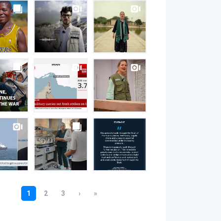
S
gram