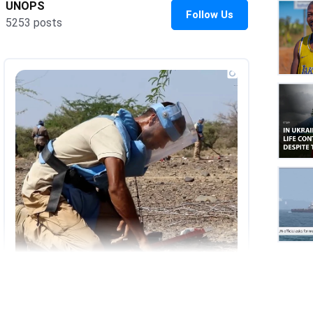
UNOP
on
Insta