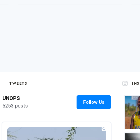
TWEETS
IN
UNOP
on
Insta