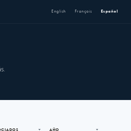
Metanavegación
English
Français
Español
s.
OCIADOS
AÑO