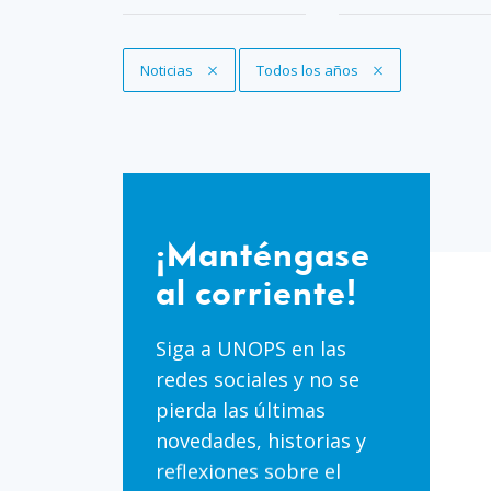
Eliminar filtro
Noticias
Eliminar filtro
Todos los años
¡Manténgase
al
¡Manténgase
corriente!
al corriente!
Siga a UNOPS en las
redes sociales y no se
pierda las últimas
novedades, historias y
reflexiones sobre el