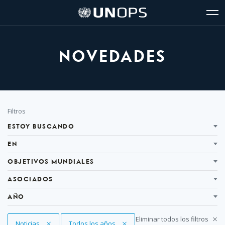
Navegación
Navegación
The
Logo
del
rápida
United
de
glo
UNOPS
sitio
Nations
Office
for
NOVEDADES
Project
Services
(UNOPS)
Filtrar
Filtros
ESTOY BUSCANDO
EN
OBJETIVOS MUNDIALES
ASOCIADOS
AÑO
Eliminar todos los filtros
Eliminar filtro
Noticias
Eliminar filtro
Todos los años