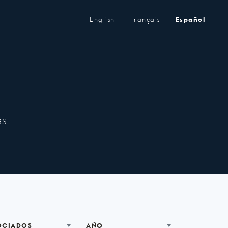
Metanavegación
English
Français
Español
s.
OCIADOS
AÑO