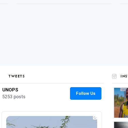
TWEETS
IN
UNOP
on
Insta