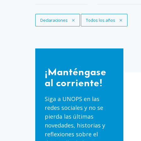
Eliminar filtro
Declaraciones
Eliminar filtro
Todos los años
¡Manténgase
al
¡Manténgase
corriente!
al corriente!
Siga a UNOPS en las
redes sociales y no se
pierda las últimas
novedades, historias y
reflexiones sobre el