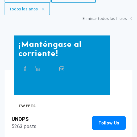
Eliminar filtro
Todos los años
Eliminar todos los filtros
¡Manténgase
¡Manténgase al
al
corriente!
corriente!
Compartir
Facebook
Linkedin
Twitter
Instagram
Whatsapp
Bluesky
Threads
este
artículo
en
TikTok
Flickr
las
redes
sociales
TWEETS