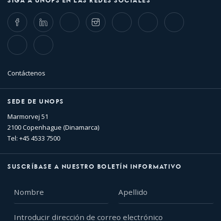
SIGA A UNOPS EN LAS REDES SOCIALES
Facebook
LinkedIn
Twitter
Instagram
Whatsapp
Bluesky
Threads
TikTok
Flickr
Contáctenos
SEDE DE UNOPS
Marmorvej 51
2100 Copenhague (Dinamarca)
Tel: +45 4533 7500
SUSCRÍBASE A NUESTRO BOLETÍN INFORMATIVO
Nombre
Apellido
Introducir