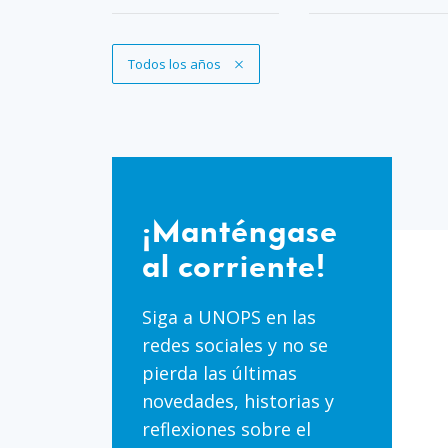
Eliminar filtro
Todos los años
¡Manténgase
al
¡Manténgase
corriente!
al corriente!
Siga a UNOPS en las
redes sociales y no se
pierda las últimas
novedades, historias y
reflexiones sobre el