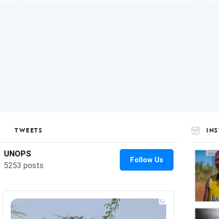
TWEETS
IN
UNOP
on
Insta