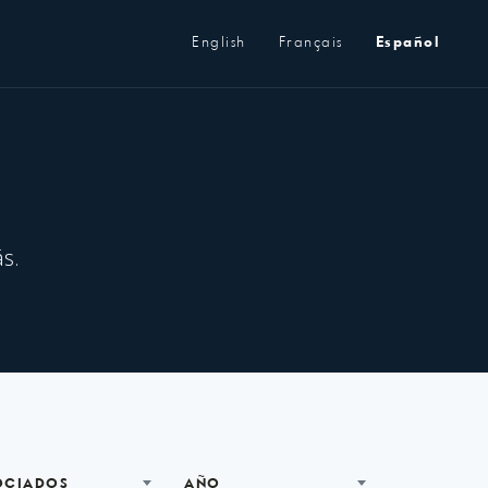
Metanavegación
English
Français
Español
s.
OCIADOS
AÑO