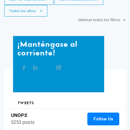
Eliminar filtro
Todos los años
Eliminar todos los filtros
¡Manténgase
¡Manténgase al
al
corriente!
corriente!
Compartir
Facebook
Linkedin
Twitter
Instagram
Whatsapp
Bluesky
Threads
este
artículo
en
TikTok
Flickr
las
redes
sociales
TWEETS