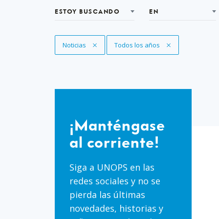
ESTOY BUSCANDO
EN
Eliminar filtro
Noticias
Eliminar filtro
Todos los años
¡Manténgase
al
¡Manténgase
corriente!
al corriente!
Siga a UNOPS en las
redes sociales y no se
pierda las últimas
novedades, historias y