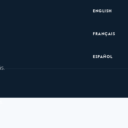
Metanavegación
ENGLISH
FRANÇAIS
ESPAÑOL
s.
s.