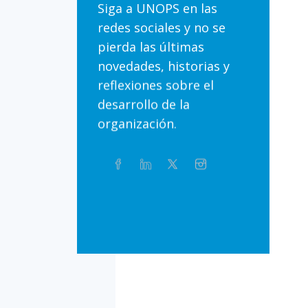
Siga a UNOPS en las
redes sociales y no se
pierda las últimas
novedades, historias y
reflexiones sobre el
desarrollo de la
organización.
Compartir
Facebook
Linkedin
Twitter
Instagram
Whatsapp
este
artículo
en
Bluesky
Threads
TikTok
Flickr
las
redes
sociales