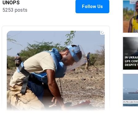
UNOP
on
Insta