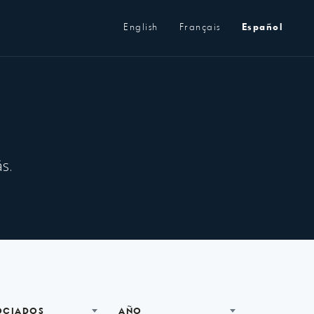
Metanavegación
English
Français
Español
s.
OCIADOS
AÑO