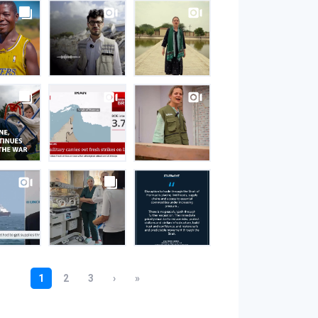
S
gram