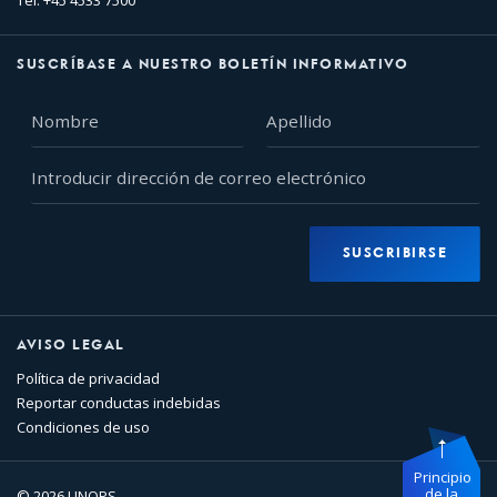
Tel: +45 4533 7500
SUSCRÍBASE A NUESTRO BOLETÍN INFORMATIVO
Nombre
Apellido
Introducir
dirección
de
correo
SUSCRIBIRSE
electrónico
AVISO LEGAL
Política de privacidad
Reportar conductas indebidas
Condiciones de uso
Principio
de la
© 2026 UNOPS