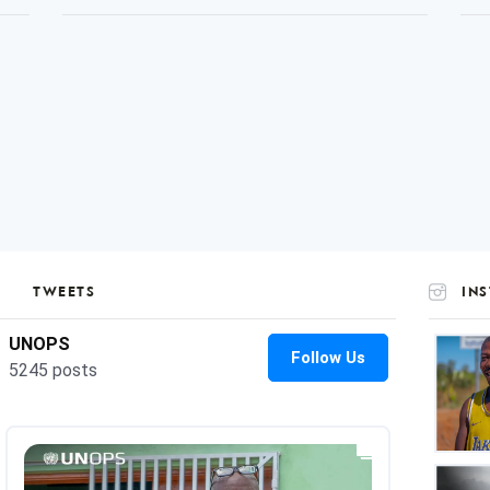
TWEETS
IN
UNOP
on
Insta