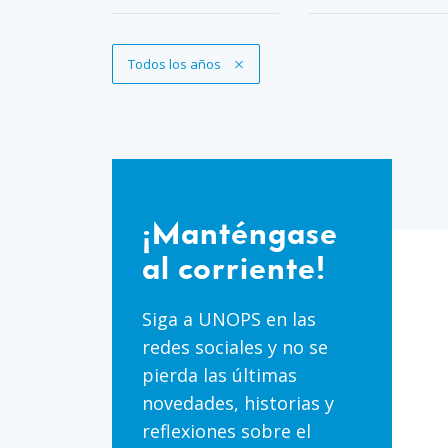
Eliminar filtro
Todos los años
¡Manténgase
al
¡Manténgase
corriente!
al corriente!
Siga a UNOPS en las
redes sociales y no se
pierda las últimas
novedades, historias y
reflexiones sobre el