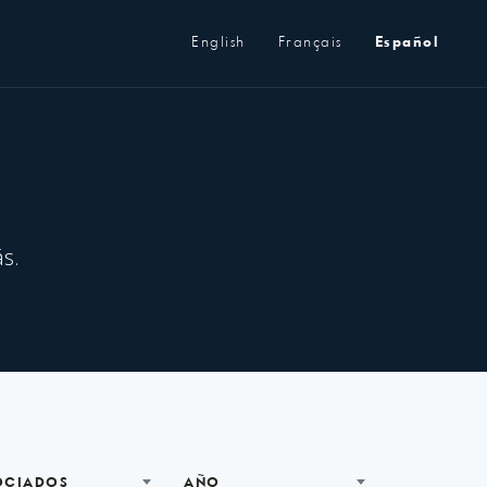
Metanavegación
English
Français
Español
s.
OCIADOS
AÑO