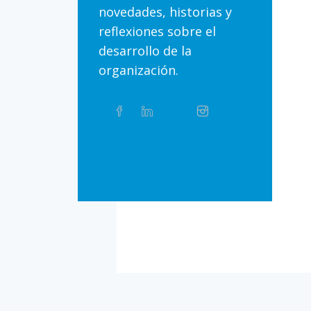
novedades, historias y
reflexiones sobre el
desarrollo de la
organización.
Compartir
Facebook
Linkedin
Twitter
Instagram
Whatsapp
este
artículo
en
Bluesky
Threads
TikTok
Flickr
las
redes
sociales