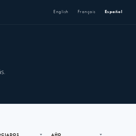
Metanavegación
English
Français
Español
s.
OCIADOS
AÑO