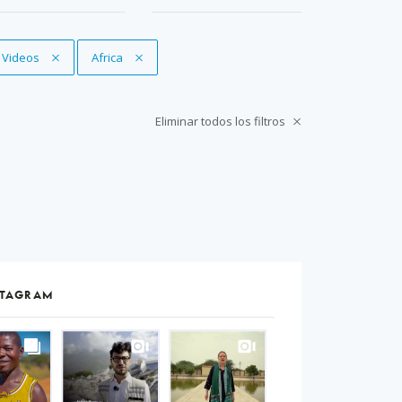
Eliminar filtro
Videos
Eliminar filtro
Africa
Eliminar todos los filtros
STAGRAM
S
gram