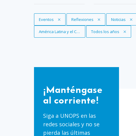
Eliminar filtro
Eventos
Eliminar filtro
Reflexiones
Eliminar filtro
Noticias
Eliminar filtro
América Latina y el Caribe
Eliminar filtro
Todos los años
¡Manténgase
al
¡Manténgase
corriente!
al corriente!
Siga a UNOPS en las
redes sociales y no se
pierda las últimas