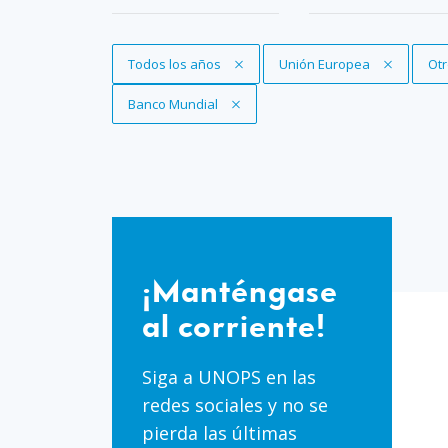
Eliminar filtro
Todos los años
Eliminar filtro
Unión Europea
Eli
Ot
Eliminar filtro
Banco Mundial
¡Manténgase
al
¡Manténgase
corriente!
al corriente!
Siga a UNOPS en las
redes sociales y no se
pierda las últimas