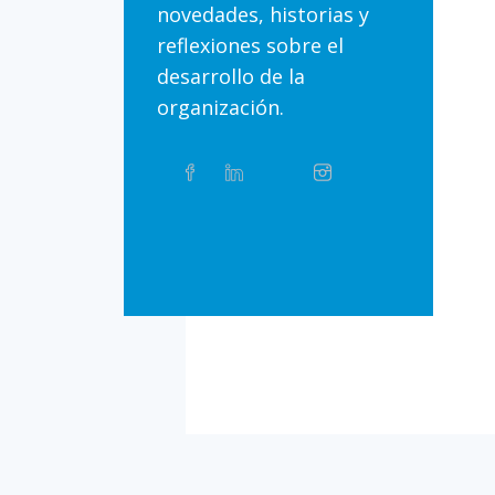
novedades, historias y
reflexiones sobre el
desarrollo de la
organización.
Compartir
Facebook
Linkedin
Twitter
Instagram
Whatsapp
este
artículo
en
Bluesky
Threads
TikTok
Flickr
las
redes
sociales