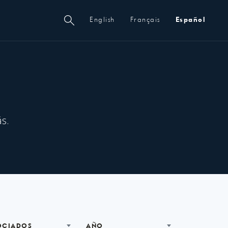
Metanavegación
English
Français
Español
s.
OCIADOS
AÑO