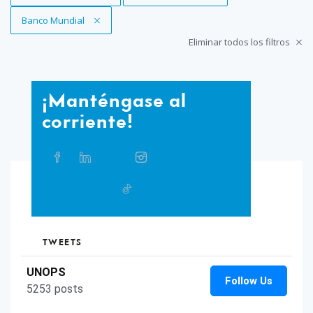
Eliminar filtro
Banco Mundial
Eliminar todos los filtros
¡Manténgase
¡Manténgase al
al
corriente!
corriente!
Compartir
Facebook
Linkedin
Twitter
Instagram
Whatsapp
Bluesky
Threads
este
artículo
en
TikTok
Flickr
las
redes
sociales
TWEETS