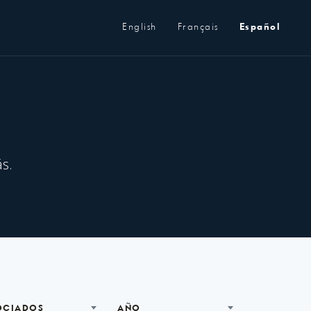
Metanavegación
English
Français
Español
s.
OCIADOS
AÑO