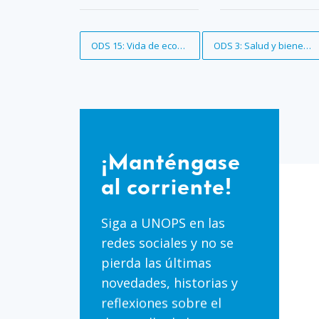
Eliminar filtro
ODS 15: Vida de ecosistemas terrestres
Eliminar filtro
ODS 3: Salud y bienesta
¡Manténgase
al
¡Manténgase
corriente!
al corriente!
Siga a UNOPS en las
redes sociales y no se
pierda las últimas
novedades, historias y
reflexiones sobre el