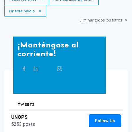
Eliminar filtro
Oriente Medio
Eliminar todos los filtros
¡Manténgase
¡Manténgase al
al
corriente!
corriente!
Compartir
Facebook
Linkedin
Twitter
Instagram
Whatsapp
Bluesky
Threads
este
artículo
en
TikTok
Flickr
las
redes
sociales
TWEETS