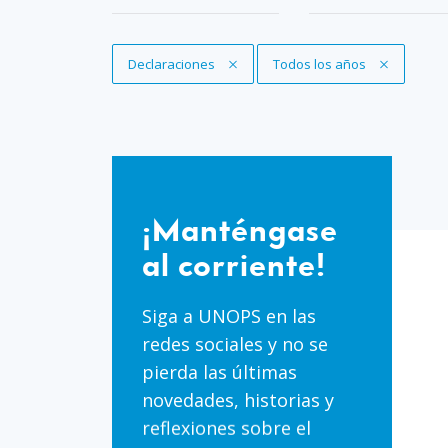
Eliminar filtro
Declaraciones
Eliminar filtro
Todos los años
¡Manténgase
al
¡Manténgase
corriente!
al corriente!
Siga a UNOPS en las
redes sociales y no se
pierda las últimas
novedades, historias y
reflexiones sobre el