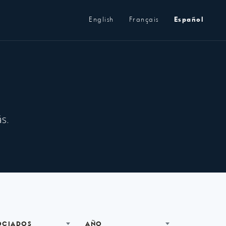
Metanavegación
English
Français
Español
s.
OCIADOS
AÑO