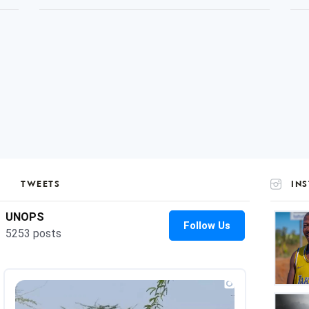
TWEETS
IN
UNOP
on
Insta