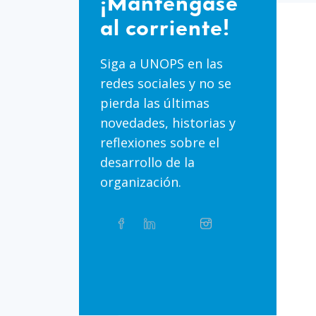
¡Manténgase
corriente!
al corriente!
Siga a UNOPS en las
redes sociales y no se
pierda las últimas
novedades, historias y
reflexiones sobre el
desarrollo de la
organización.
Compartir
Facebook
Linkedin
Twitter
Instagram
Whatsapp
este
artículo
en
Bluesky
Threads
TikTok
Flickr
las
redes
sociales