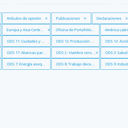
Eliminar filtro
Artículos de opinión
Eliminar filtro
Publicaciones
Eliminar filtro
Declaraciones
Eliminar filtro
Europa y Asia Central
Eliminar filtro
Oficina de Portafolios Globales
Eliminar filtro
América Latin
as desigualdades
Eliminar filtro
ODS 11: Ciudades y comunidades sostenibles
Eliminar filtro
ODS 12: Producción y consumo responsa
Eliminar filtro
ODS 13: Acció
nstituciones sólidas
Eliminar filtro
ODS 17: Alianzas para lograr los objetivos
Eliminar filtro
ODS 2 : Hambre cero
Eliminar filtro
ODS 3: Salud
aneamiento
Eliminar filtro
ODS 7: Energía asequible y no contaminante
Eliminar filtro
ODS 8: Trabajo decente y crecimiento e
Eliminar filtro
ODS 9: Indust