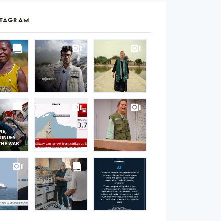
STAGRAM
S
gram