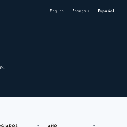
Metanavegación
English
Français
Español
s.
OCIADOS
AÑO