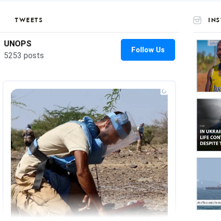
TWEETS
IN
UNOP
on
Insta