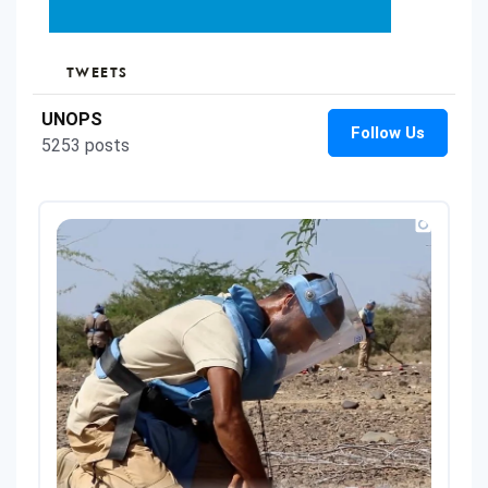
redes
sociales
TWEETS