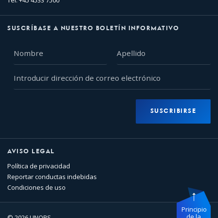
Tel: +45 4533 7500
SUSCRÍBASE A NUESTRO BOLETÍN INFORMATIVO
Nombre
Apellido
Introducir
dirección
de
correo
SUSCRIBIRSE
electrónico
AVISO LEGAL
Política de privacidad
Reportar conductas indebidas
Condiciones de uso
Principio
de la
© 2026 UNOPS