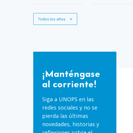
Eliminar filtro
Todos los años
¡Manténgase
al
corriente!
¡Manténgase
al corriente!
Siga a UNOPS en las
redes sociales y no se
pierda las últimas
novedades, historias y
reflexiones sobre el