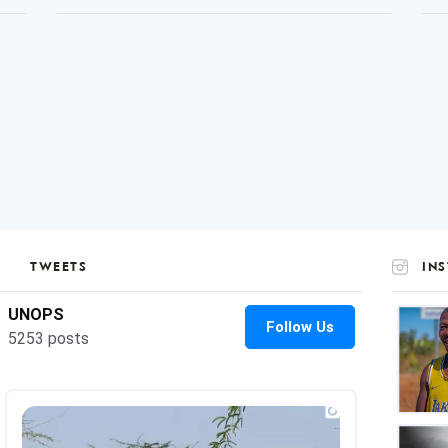
TWEETS
IN
UNOP
on
Insta