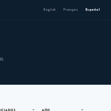
Metanavegación
English
Français
Español
s.
OCIADOS
AÑO