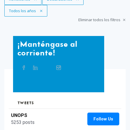
Eliminar filtro
Todos los años
Eliminar todos los filtros
¡Manténgase
¡Manténgase al
al
corriente!
corriente!
Compartir
Facebook
Linkedin
Twitter
Instagram
Whatsapp
Bluesky
Threads
este
artículo
en
TikTok
Flickr
las
redes
sociales
TWEETS