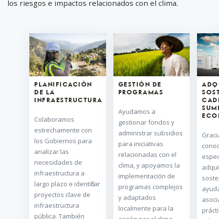
los riesgos e impactos relacionados con el clima.
PLANIFICACIÓN
GESTIÓN DE
ADQ
DE LA
PROGRAMAS
SOST
INFRAESTRUCTURA
CAD
SUM
Ayudamos a
ECO
Colaboramos
gestionar fondos y
estrechamente con
administrar subsidios
Graci
los Gobiernos para
para iniciativas
conoc
analizar las
relacionadas con el
espec
necesidades de
clima, y apoyamos la
adqui
infraestructura a
implementación de
soste
largo plazo e identificar
programas complejos
ayud
proyectos clave de
y adaptados
asoci
infraestructura
localmente para la
práct
pública. También