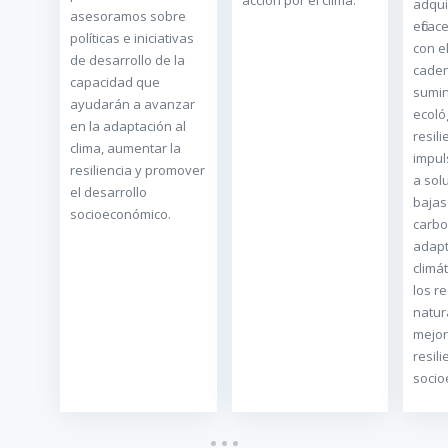
acción por el clima.
adqui
asesoramos sobre
efica
políticas e iniciativas
con e
de desarrollo de la
cade
capacidad que
sumin
ayudarán a avanzar
ecoló
en la adaptación al
resili
clima, aumentar la
impul
resiliencia y promover
a sol
el desarrollo
bajas
socioeconómico.
carbo
adapt
climá
los r
natur
mejor
resili
socio