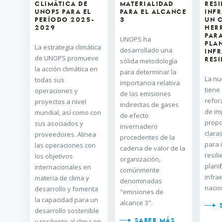
CLIMÁTICA DE
MATERIALIDAD
RESI
UNOPS PARA EL
PARA EL ALCANCE
INF
PERÍODO 2025-
3
UN 
2029
HER
PAR
UNOPS ha
PLA
La estrategia climática
desarrollado una
INF
de UNOPS promueve
RESI
sólida metodología
la acción climática en
para determinar la
La nu
todas sus
importancia relativa
tiene
operaciones y
de las emisiones
refor
proyectos a nivel
indirectas de gases
de im
mundial, así como con
de efecto
propo
sus asociados y
invernadero
claras
proveedores. Alinea
procedentes de la
para 
las operaciones con
cadena de valor de la
resili
los objetivos
organización,
planif
internacionales en
comúnmente
infra
materia de clima y
denominadas
nacio
desarrollo y fomenta
"emisiones de
la capacidad para un
alcance 3".
desarrollo sostenible
y resiliente al clima en
SABER MÁS