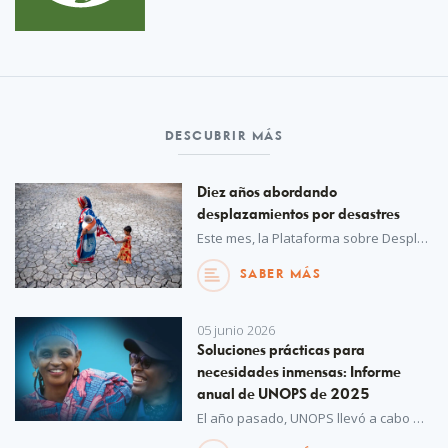
DESCUBRIR MÁS
Diez años abordando
desplazamientos por desastres
Este mes, la Plataforma sobre Desplazamiento por Desastres celebra oficialmente su décimo aniversario de trabajo en favor de la cooperación internacional para proteger a las personas desplazadas por desastres y el cambio climático. Desde sus inicios hasta su rol actual como alianza mundial, la misión de la plataforma es más importante que nunca.
SABER MÁS
05 junio 2026
Soluciones prácticas para
necesidades inmensas: Informe
anual de UNOPS de 2025
El año pasado, UNOPS llevó a cabo más de 1.100 proyectos, con los que proporcionó soluciones prácticas para hacer frente a las crecientes y urgentes necesidades de comunidades de todo el mundo.