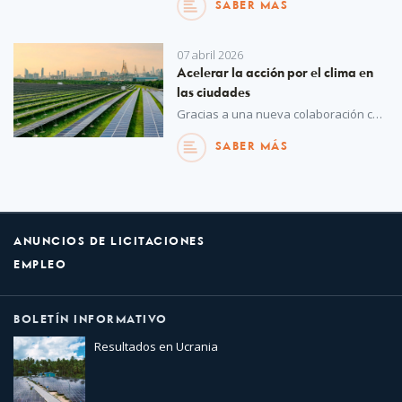
SABER MÁS
07 abril 2026
Acelerar la acción por el clima en
las ciudades
Gracias a una nueva colaboración con la Comisión Europea, UNOPS prestará apoyo operacional esencial al Pacto Mundial de Alcaldes por el Clima y la Energía, ayudando a más de 13.500 ciudades a hacer realidad sus objetivos ambientales.
SABER MÁS
ANUNCIOS DE LICITACIONES
EMPLEO
BOLETÍN INFORMATIVO
Resultados en Ucrania