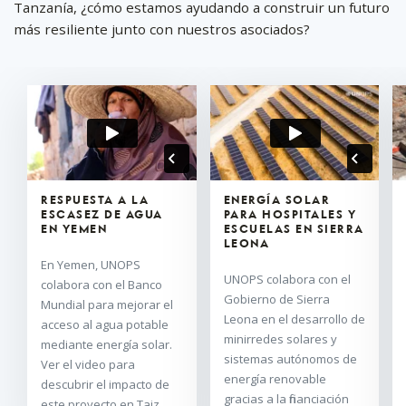
Tanzanía, ¿cómo estamos ayudando a construir un futuro
implementación del
más resiliente junto con nuestros asociados?
Acuerdo de París y el
logro de los Objetivos de
Desarrollo Sostenible, el
portafolio de proyectos
de UNOPS en los ámbitos
del agua, el medio
ambiente y el clima
ejecuta proyectos en las
áreas de la gestión de
RESPUESTA A LA
ENERGÍA SOLAR
aguas transfronterizas,
ESCASEZ DE AGUA
PARA HOSPITALES Y
la gestión integrada de
EN YEMEN
ESCUELAS EN SIERRA
LEONA
los recursos hídricos, la
En Yemen, UNOPS
adaptación al cambio
UNOPS colabora con el
colabora con el Banco
climático y la mitigación
Gobierno de Sierra
Mundial para mejorar el
de sus efectos, así como
Leona en el desarrollo de
acceso al agua potable
la conservación del
minirredes solares y
mediante energía solar.
medio ambiente.
sistemas autónomos de
Ver el video para
energía renovable
descubrir el impacto de
SABER MÁS
gracias a la financiación
este proyecto en Taiz.