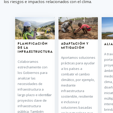
los riesgos e impactos relacionados con el clima.
PLANIFICACIÓN
ADAPTACIÓN Y
ALI
DE LA
MITIGACIÓN
INFRAESTRUCTURA
A tra
Aportamos soluciones
porta
Colaboramos
prácticas para ayudar
proye
estrechamente con
a los países a
ámbit
los Gobiernos para
combatir el cambio
medio
analizar las
climático, por ejemplo,
clima
necesidades de
mediante
diseñ
infraestructura a
infraestructura
inicia
largo plazo e identificar
sostenible, resiliente
múlti
proyectos clave de
e inclusiva y
inter
infraestructura
soluciones basadas
brind
pública. También