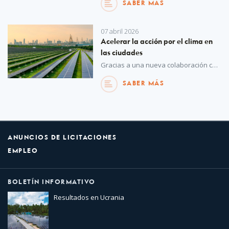
SABER MÁS
07 abril 2026
Acelerar la acción por el clima en
las ciudades
Gracias a una nueva colaboración con la Comisión Europea, UNOPS prestará apoyo operacional esencial al Pacto Mundial de Alcaldes por el Clima y la Energía, ayudando a más de 13.500 ciudades a hacer realidad sus objetivos ambientales.
SABER MÁS
ANUNCIOS DE LICITACIONES
EMPLEO
BOLETÍN INFORMATIVO
Resultados en Ucrania