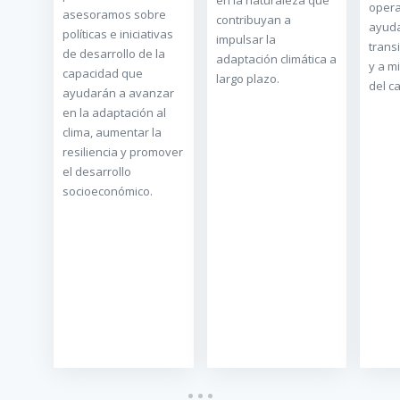
en la naturaleza que
opera
asesoramos sobre
contribuyan a
ayuda
políticas e iniciativas
impulsar la
trans
de desarrollo de la
adaptación climática a
y a mi
capacidad que
largo plazo.
del c
ayudarán a avanzar
en la adaptación al
clima, aumentar la
resiliencia y promover
el desarrollo
socioeconómico.