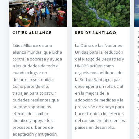
CITIES ALLIANCE
RED DE SANTIAGO
Cities Alliance es una
La Oficina de las Naciones
alianza mundial que lucha
Unidas para la Reducción
contra la pobreza y ayuda
del Riesgo de Desastres y
a las ciudades de todo el
UNOPS actúan como
mundo a lograr un
organismos anfitriones de
desarrollo sostenible.
la Red de Santiago, que
Como parte de ello,
desempeña un rol crucial
trabajan para construir
en la mejora de la
ciudades resilientes que
adopción de medidas y la
puedan soportar los
prestación de apoyo para
efectos del cambio
hacer frente a los efectos
climático y apoyar los
del cambio climático en los
procesos urbanos de
países en desarrollo.
adaptación y mitigación.