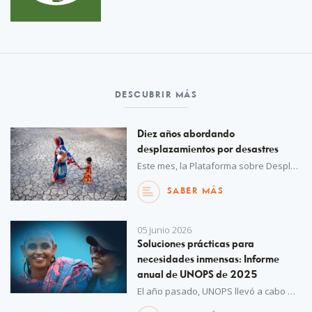
DESCUBRIR MÁS
Diez años abordando
desplazamientos por desastres
Este mes, la Plataforma sobre Desplazamiento por Desastres celebra oficialmente su décimo aniversario de trabajo en favor de la cooperación internacional para proteger a las personas desplazadas por desastres y el cambio climático. Desde sus inicios hasta su rol actual como alianza mundial, la misión de la plataforma es más importante que nunca.
SABER MÁS
05 junio 2026
Soluciones prácticas para
necesidades inmensas: Informe
anual de UNOPS de 2025
El año pasado, UNOPS llevó a cabo más de 1.100 proyectos, con los que proporcionó soluciones prácticas para hacer frente a las crecientes y urgentes necesidades de comunidades de todo el mundo.