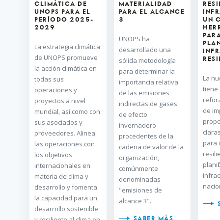
CLIMÁTICA DE
MATERIALIDAD
RESI
UNOPS PARA EL
PARA EL ALCANCE
INF
PERÍODO 2025-
3
UN 
2029
HER
PAR
UNOPS ha
PLA
La estrategia climática
desarrollado una
INF
de UNOPS promueve
RESI
sólida metodología
la acción climática en
para determinar la
La nu
todas sus
importancia relativa
tiene
operaciones y
de las emisiones
refor
proyectos a nivel
indirectas de gases
de im
mundial, así como con
de efecto
propo
sus asociados y
invernadero
claras
proveedores. Alinea
procedentes de la
para 
las operaciones con
cadena de valor de la
resili
los objetivos
organización,
planif
internacionales en
comúnmente
infra
materia de clima y
denominadas
nacio
desarrollo y fomenta
"emisiones de
la capacidad para un
alcance 3".
desarrollo sostenible
y resiliente al clima en
SABER MÁS