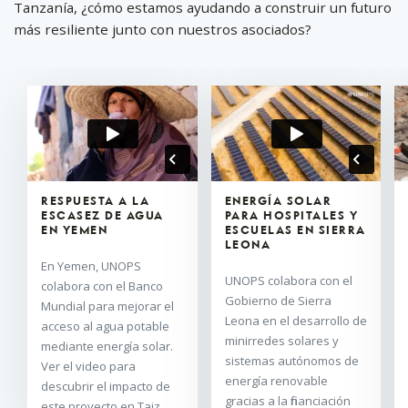
Tanzanía, ¿cómo estamos ayudando a construir un futuro
más resiliente junto con nuestros asociados?
RESPUESTA A LA
ENERGÍA SOLAR
ESCASEZ DE AGUA
PARA HOSPITALES Y
EN YEMEN
ESCUELAS EN SIERRA
LEONA
En Yemen, UNOPS
UNOPS colabora con el
colabora con el Banco
Gobierno de Sierra
Mundial para mejorar el
Leona en el desarrollo de
acceso al agua potable
minirredes solares y
mediante energía solar.
sistemas autónomos de
Ver el video para
energía renovable
descubrir el impacto de
gracias a la financiación
este proyecto en Taiz.