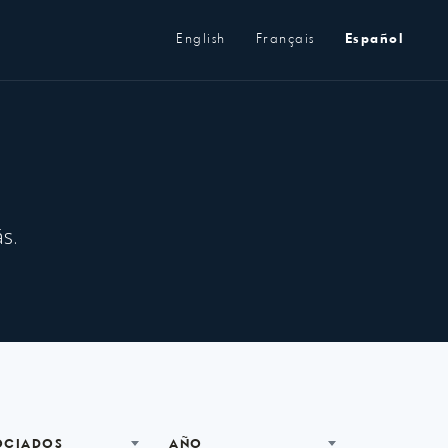
Metanavegación
English
Français
Español
s.
OCIADOS
AÑO