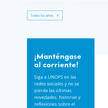
Eliminar filtro
Todos los años
¡Manténgase
al
¡Manténgase
corriente!
al corriente!
Siga a UNOPS en las
redes sociales y no se
pierda las últimas
novedades, historias y
reflexiones sobre el