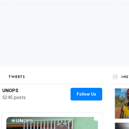
TWEETS
IN
UNOP
on
Insta