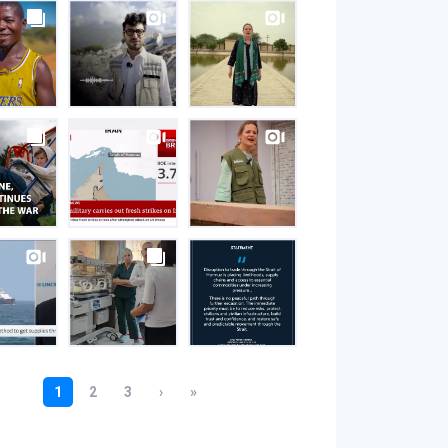
S
gram