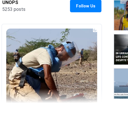
UNOP
on
Insta