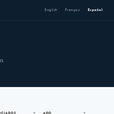
Metanavegación
English
Français
Español
s.
OCIADOS
AÑO