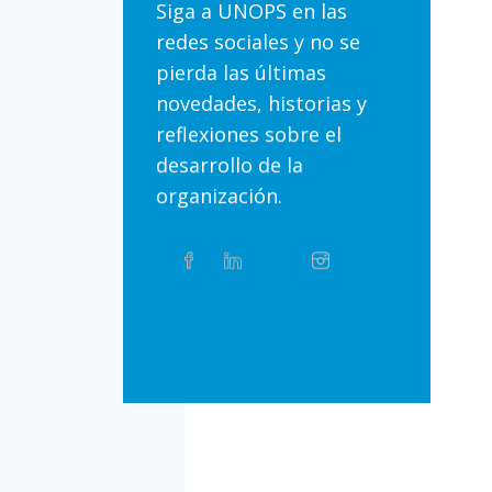
Siga a UNOPS en las
redes sociales y no se
pierda las últimas
novedades, historias y
reflexiones sobre el
desarrollo de la
organización.
Compartir
Facebook
Linkedin
Twitter
Instagram
Whatsapp
este
artículo
en
Bluesky
Threads
TikTok
Flickr
las
redes
sociales