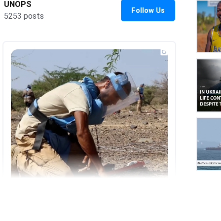
UNOP
on
Insta