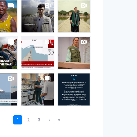
S
gram