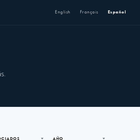
Metanavegación
English
Français
Español
s.
OCIADOS
AÑO