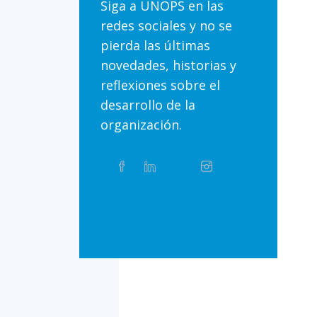
Siga a UNOPS en las
redes sociales y no se
pierda las últimas
novedades, historias y
reflexiones sobre el
desarrollo de la
organización.
Compartir
Facebook
Linkedin
Twitter
Instagram
Whatsapp
este
artículo
en
Bluesky
Threads
TikTok
Flickr
las
redes
sociales