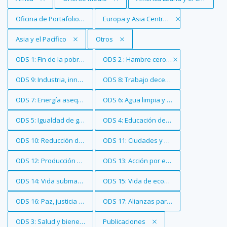
Eliminar filtro
Oficina de Portafolios Globales
Eliminar filtro
Europa y Asia Central
Eliminar filtro
Asia y el Pacífico
Eliminar filtro
Otros
Eliminar filtro
ODS 1: Fin de la pobreza
Eliminar filtro
ODS 2 : Hambre cero
Eliminar filtro
ODS 9: Industria, innovación e infraestructura
Eliminar filtro
ODS 8: Trabajo decente y crecimiento 
Eliminar filtro
ODS 7: Energía asequible y no contaminante
Eliminar filtro
ODS 6: Agua limpia y saneamiento
Eliminar filtro
ODS 5: Igualdad de género
Eliminar filtro
ODS 4: Educación de calidad
Eliminar filtro
ODS 10: Reducción de las desigualdades
Eliminar filtro
ODS 11: Ciudades y comunidades soste
Eliminar filtro
ODS 12: Producción y consumo responsables
Eliminar filtro
ODS 13: Acción por el clima
Eliminar filtro
ODS 14: Vida submarina
Eliminar filtro
ODS 15: Vida de ecosistemas terrestres
Eliminar filtro
ODS 16: Paz, justicia e instituciones sólidas
Eliminar filtro
ODS 17: Alianzas para lograr los objetiv
Eliminar filtro
ODS 3: Salud y bienestar
Eliminar filtro
Publicaciones