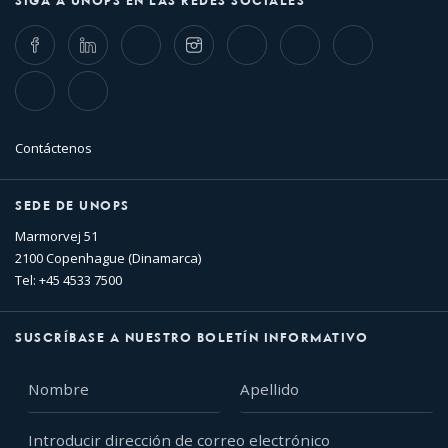
SIGA A UNOPS EN LAS REDES SOCIALES
Facebook
LinkedIn
Twitter
Instagram
Whatsapp
Bluesky
Threads
TikTok
Flickr
Contáctenos
SEDE DE UNOPS
Marmorvej 51
2100 Copenhague (Dinamarca)
Tel: +45 4533 7500
SUSCRÍBASE A NUESTRO BOLETÍN INFORMATIVO
Nombre
Apellido
Introducir