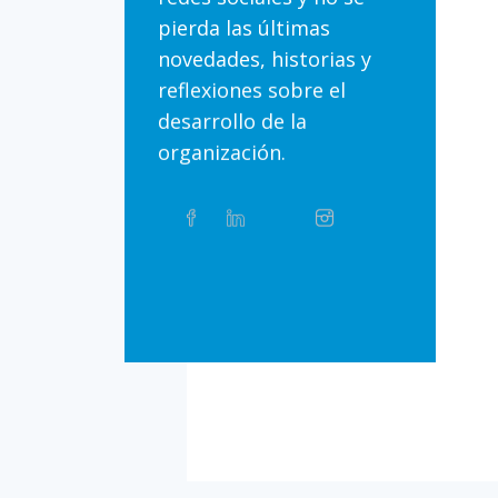
pierda las últimas
novedades, historias y
reflexiones sobre el
desarrollo de la
organización.
Compartir
Facebook
Linkedin
Twitter
Instagram
Whatsapp
este
artículo
en
Bluesky
Threads
TikTok
Flickr
las
redes
sociales