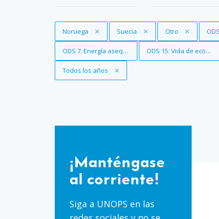
Eliminar filtro
Noruega
Eliminar filtro
Suecia
Eliminar filtro
Otro
Elim
ODS
Eliminar filtro
ODS 7: Energía asequible y no contaminante
Eliminar filtro
ODS 15: Vida de ecosist
Eliminar filtro
Todos los años
¡Manténgase
al
¡Manténgase
corriente!
al corriente!
Siga a UNOPS en las
redes sociales y no se