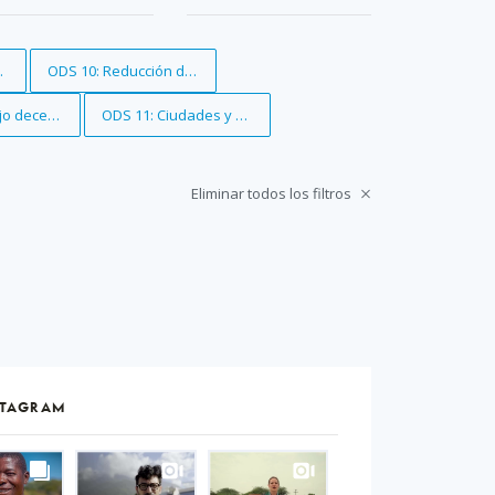
y consumo responsables
Eliminar filtro
ODS 10: Reducción de las desigualdades
jo decente y crecimiento económico
Eliminar filtro
ODS 11: Ciudades y comunidades sostenibles
Eliminar todos los filtros
STAGRAM
S