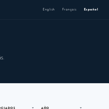
Metanavegación
English
Français
Español
s.
OCIADOS
AÑO