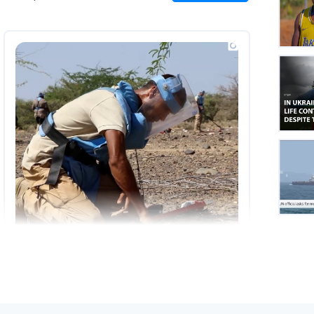
on
Insta