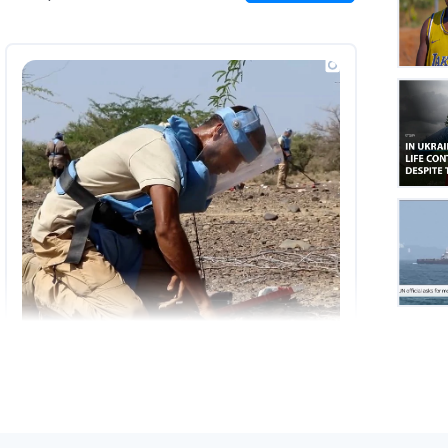
on
Insta