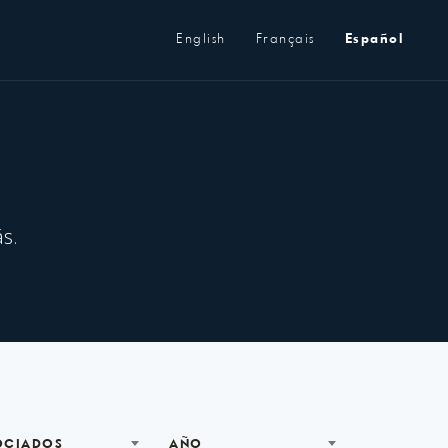
Metanavegación
English
Français
Español
s.
OCIADOS
AÑO