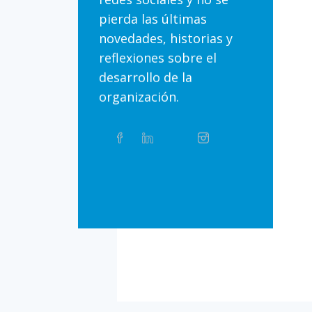
pierda las últimas
novedades, historias y
reflexiones sobre el
desarrollo de la
organización.
Compartir
Facebook
Linkedin
Twitter
Instagram
Whatsapp
este
artículo
en
Bluesky
Threads
TikTok
Flickr
las
redes
sociales