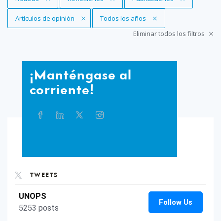
Eliminar filtro
Artículos de opinión
Eliminar filtro
Todos los años
Eliminar todos los filtros
¡Manténgase
¡Manténgase al
al
corriente!
corriente!
Compartir
Facebook
Linkedin
Twitter
Instagram
Whatsapp
Bluesky
Threads
este
artículo
en
TikTok
Flickr
las
redes
sociales
TWEETS