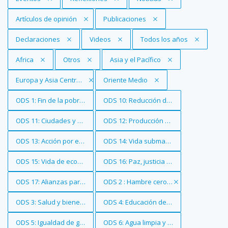
Eliminar filtro
Artículos de opinión
Eliminar filtro
Publicaciones
Eliminar filtro
Declaraciones
Eliminar filtro
Videos
Eliminar filtro
Todos los años
Eliminar filtro
Africa
Eliminar filtro
Otros
Eliminar filtro
Asia y el Pacífico
Eliminar filtro
Europa y Asia Central
Eliminar filtro
Oriente Medio
Eliminar filtro
ODS 1: Fin de la pobreza
Eliminar filtro
ODS 10: Reducción de las desigualdade
Eliminar filtro
ODS 11: Ciudades y comunidades sostenibles
Eliminar filtro
ODS 12: Producción y consumo respons
Eliminar filtro
ODS 13: Acción por el clima
Eliminar filtro
ODS 14: Vida submarina
Eliminar filtro
ODS 15: Vida de ecosistemas terrestres
Eliminar filtro
ODS 16: Paz, justicia e instituciones sóli
Eliminar filtro
ODS 17: Alianzas para lograr los objetivos
Eliminar filtro
ODS 2 : Hambre cero
Eliminar filtro
ODS 3: Salud y bienestar
Eliminar filtro
ODS 4: Educación de calidad
Eliminar filtro
ODS 5: Igualdad de género
Eliminar filtro
ODS 6: Agua limpia y saneamiento