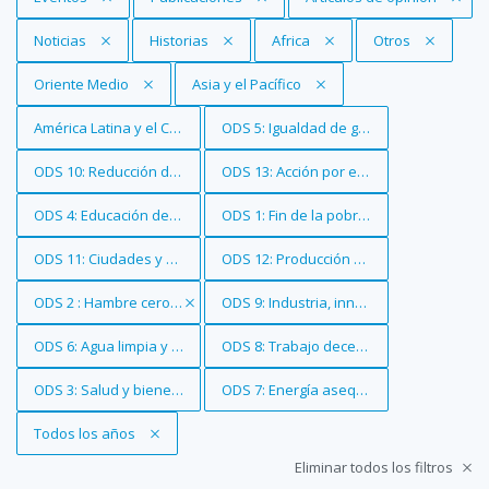
Eliminar filtro
Noticias
Eliminar filtro
Historias
Eliminar filtro
Africa
Eliminar filtro
Otros
Eliminar filtro
Oriente Medio
Eliminar filtro
Asia y el Pacífico
Eliminar filtro
América Latina y el Caribe
Eliminar filtro
ODS 5: Igualdad de género
Eliminar filtro
ODS 10: Reducción de las desigualdades
Eliminar filtro
ODS 13: Acción por el clima
Eliminar filtro
ODS 4: Educación de calidad
Eliminar filtro
ODS 1: Fin de la pobreza
Eliminar filtro
ODS 11: Ciudades y comunidades sostenibles
Eliminar filtro
ODS 12: Producción y consumo respons
Eliminar filtro
ODS 2 : Hambre cero
Eliminar filtro
ODS 9: Industria, innovación e infraestr
Eliminar filtro
ODS 6: Agua limpia y saneamiento
Eliminar filtro
ODS 8: Trabajo decente y crecimiento 
Eliminar filtro
ODS 3: Salud y bienestar
Eliminar filtro
ODS 7: Energía asequible y no contami
Eliminar filtro
Todos los años
Eliminar todos los filtros