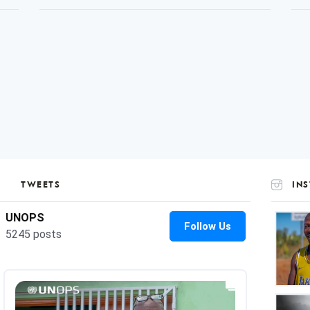
TWEETS
IN
UNOP
on
Insta