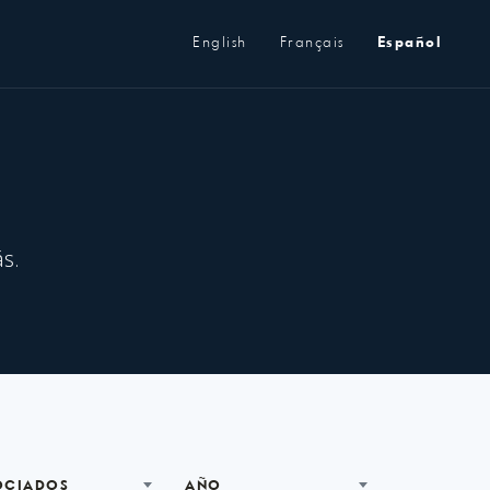
Metanavegación
English
Français
Español
s.
OCIADOS
AÑO