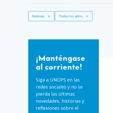
Eliminar filtro
Noticias
Eliminar filtro
Todos los años
¡Manténgase
al
¡Manténgase
corriente!
al corriente!
Siga a UNOPS en las
redes sociales y no se
pierda las últimas
novedades, historias y
reflexiones sobre el