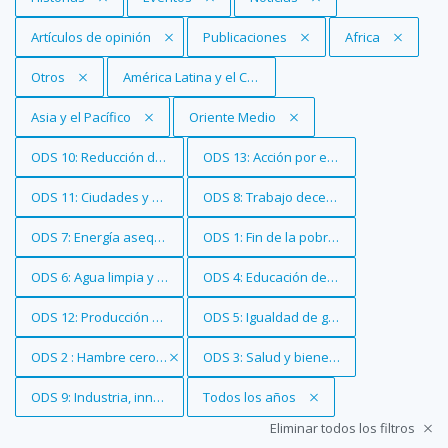
Eliminar filtro
Artículos de opinión
Eliminar filtro
Publicaciones
Eliminar filtro
Africa
Eliminar filtro
Otros
Eliminar filtro
América Latina y el Caribe
Eliminar filtro
Asia y el Pacífico
Eliminar filtro
Oriente Medio
Eliminar filtro
ODS 10: Reducción de las desigualdades
Eliminar filtro
ODS 13: Acción por el clima
Eliminar filtro
ODS 11: Ciudades y comunidades sostenibles
Eliminar filtro
ODS 8: Trabajo decente y crecimiento 
Eliminar filtro
ODS 7: Energía asequible y no contaminante
Eliminar filtro
ODS 1: Fin de la pobreza
Eliminar filtro
ODS 6: Agua limpia y saneamiento
Eliminar filtro
ODS 4: Educación de calidad
Eliminar filtro
ODS 12: Producción y consumo responsables
Eliminar filtro
ODS 5: Igualdad de género
Eliminar filtro
ODS 2 : Hambre cero
Eliminar filtro
ODS 3: Salud y bienestar
Eliminar filtro
ODS 9: Industria, innovación e infraestructura
Eliminar filtro
Todos los años
Eliminar todos los filtros