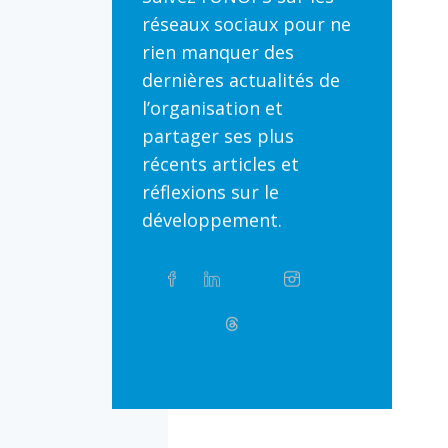
réseaux sociaux pour ne
rien manquer des
dernières actualités de
l’organisation et
partager ses plus
récents articles et
réflexions sur le
développement.
Partager
Facebook
Linkedin
Twitter
Instagram
Whatsapp
sur
les
réseaux
Bluesky
Threads
TikTok
Flickr
sociaux