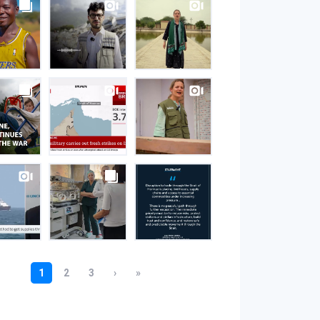
S
gram