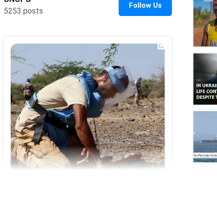
UNOP
on
Insta