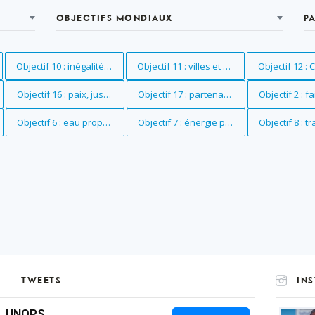
OBJECTIFS MONDIAUX
P
reté
Supprimer le filtre
Objectif 10 : inégalités réduites
Supprimer le filtre
Objectif 11 : villes et communautés durab
Supprimer le f
Objectif 12 
e
Supprimer le filtre
Objectif 16 : paix, justice et institutions efficaces
Supprimer le filtre
Objectif 17 : partenariats pour la réalisat
Supprimer le 
Objectif 2 : f
e les sexes
Supprimer le filtre
Objectif 6 : eau propre et assainissement
Supprimer le filtre
Objectif 7 : énergie propre et d'un coût 
Supprimer le 
Objectif 8 : 
TWEETS
IN