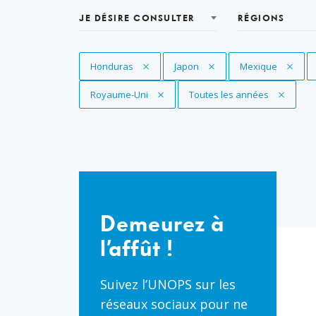
JE DÉSIRE CONSULTER
RÉGIONS
Supprimer le filtre
Honduras
Supprimer le filtre
Japon
Supprimer le filtr
Mexique
Supprimer le filtre
Royaume-Uni
Supprimer le filtre
Toutes les années
Demeurez
à
Demeurez à
l’affût
l’affût !
!
Suivez l’UNOPS sur les
réseaux sociaux pour ne