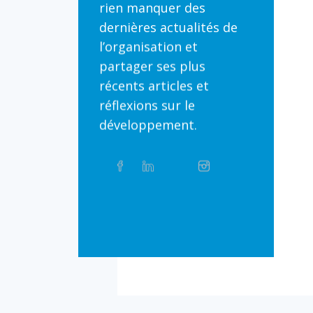
rien manquer des
dernières actualités de
l’organisation et
partager ses plus
récents articles et
réflexions sur le
développement.
Partager
Facebook
Linkedin
Twitter
Instagram
Whatsapp
sur
les
réseaux
Bluesky
Threads
TikTok
Flickr
sociaux