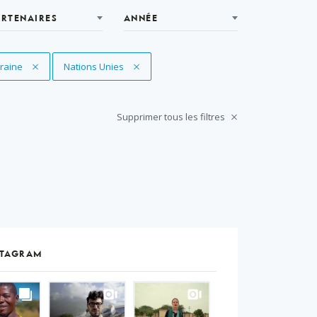
ARTENAIRES
ANNÉE
pprimer le filtre
raine
Supprimer le filtre
Nations Unies
Supprimer tous les filtres
STAGRAM
S