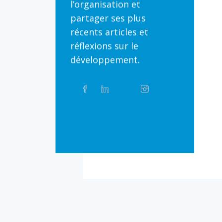
l’organisation et
partager ses plus
récents articles et
réflexions sur le
développement.
Partager
Facebook
Linkedin
Twitter
Instagram
Whatsapp
sur
les
réseaux
Bluesky
Threads
TikTok
Flickr
sociaux