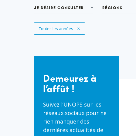
JE DÉSIRE CONSULTER
RÉGIONS
Supprimer le filtre
Toutes les années
Demeurez
à
Demeurez à
l’affût
l’affût !
!
Suivez l’UNOPS sur les
réseaux sociaux pour ne
rien manquer des
dernières actualités de