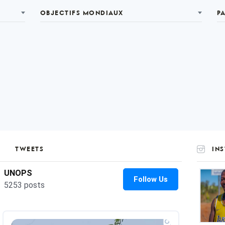
OBJECTIFS MONDIAUX
P
TWEETS
IN
UNOP
on
Insta