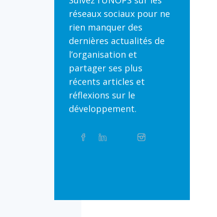
Suivez l’UNOPS sur les
réseaux sociaux pour ne
rien manquer des
dernières actualités de
l’organisation et
partager ses plus
récents articles et
réflexions sur le
développement.
Partager
Facebook
Linkedin
Twitter
Instagram
Whatsapp
sur
les
réseaux
Bluesky
Threads
TikTok
Flickr
sociaux