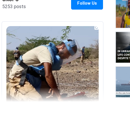
UNOP
on
Insta