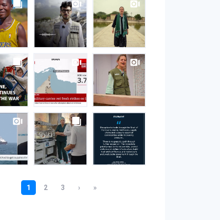
S
gram