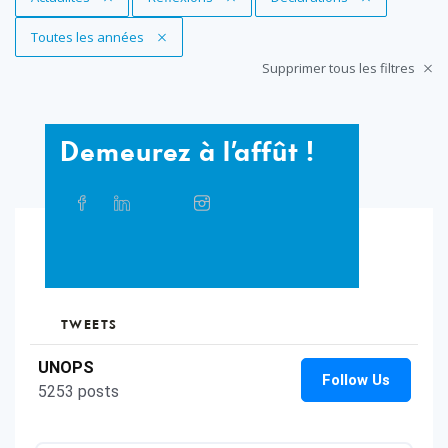
Supprimer le filtre
Toutes les années
Supprimer tous les filtres
Demeurez
Demeurez à l’affût !
à
l’affût
Partager
Facebook
Linkedin
Twitter
Instagram
Whatsapp
Bluesky
Threads
sur
!
les
réseaux
TikTok
Flickr
sociaux
TWEETS