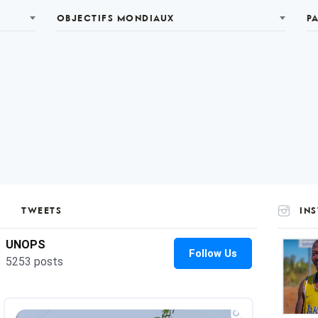
OBJECTIFS MONDIAUX
P
TWEETS
IN
UNOP
on
Insta