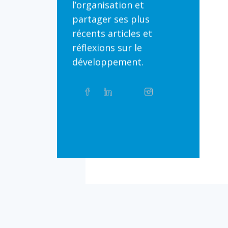
l’organisation et
partager ses plus
récents articles et
réflexions sur le
développement.
Partager
Facebook
Linkedin
Twitter
Instagram
Whatsapp
sur
les
réseaux
Bluesky
Threads
TikTok
Flickr
sociaux