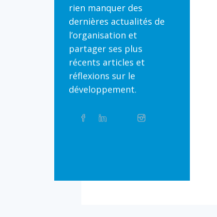
rien manquer des
dernières actualités de
l’organisation et
partager ses plus
récents articles et
réflexions sur le
développement.
Partager
Facebook
Linkedin
Twitter
Instagram
Whatsapp
sur
les
réseaux
Bluesky
Threads
TikTok
Flickr
sociaux