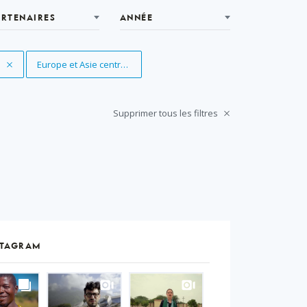
ARTENAIRES
ANNÉE
e
Supprimer le filtre
Europe et Asie centrale
Supprimer tous les filtres
STAGRAM
S