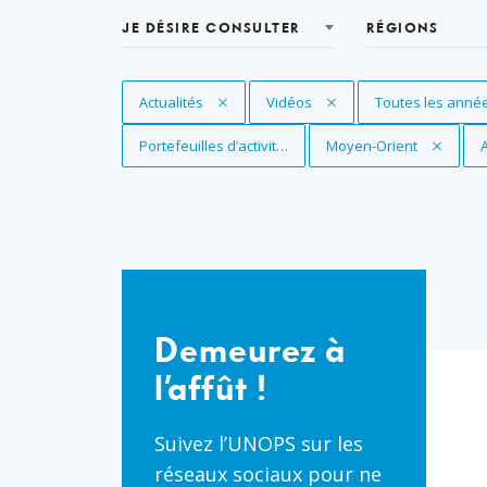
JE DÉSIRE CONSULTER
RÉGIONS
Supprimer le filtre
Actualités
Supprimer le filtre
Vidéos
Supprimer le filt
Toutes les anné
Supprimer le filtre
Portefeuilles d’activités internationaux
Supprimer le filtre
Moyen-Orient
S
Demeurez
à
Demeurez à
l’affût
l’affût !
!
Suivez l’UNOPS sur les
réseaux sociaux pour ne