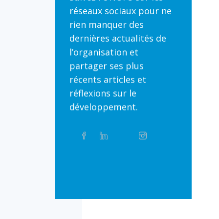
réseaux sociaux pour ne
rien manquer des
dernières actualités de
l’organisation et
partager ses plus
récents articles et
réflexions sur le
développement.
Partager
Facebook
Linkedin
Twitter
Instagram
Whatsapp
sur
les
réseaux
Bluesky
Threads
TikTok
Flickr
sociaux