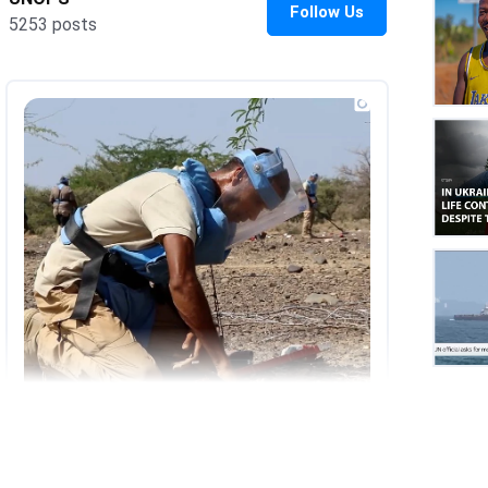
UNOP
on
Insta