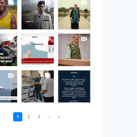
S
gram