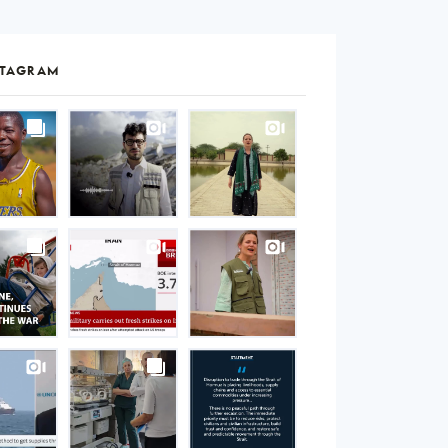
STAGRAM
S
gram