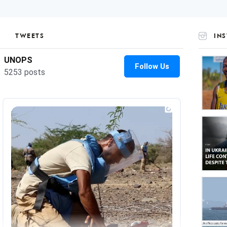
TWEETS
IN
UNOP
on
Insta