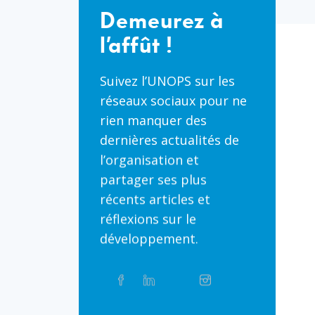
à
Demeurez à
l’affût
l’affût !
!
Suivez l’UNOPS sur les
réseaux sociaux pour ne
rien manquer des
dernières actualités de
l’organisation et
partager ses plus
récents articles et
réflexions sur le
développement.
Partager
Facebook
Linkedin
Twitter
Instagram
Whatsapp
sur
les
réseaux
Bluesky
Threads
TikTok
Flickr