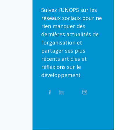
Suivez l’UNOPS sur les
réseaux sociaux pour ne
rien manquer des
dernières actualités de
l’organisation et
partager ses plus
récents articles et
réflexions sur le
développement.
Partager
Facebook
Linkedin
Twitter
Instagram
Whatsapp
sur
les
réseaux
Bluesky
Threads
TikTok
Flickr
sociaux