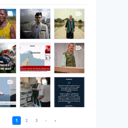
S
gram