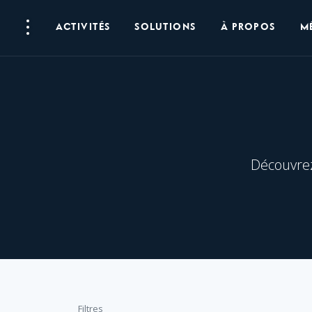
Navigation
Accès
The
Navigation
du
rapides
United
principale
ACTIVITÉS
SOLUTIONS
À PROPOS
M
Ouvrir
site
Nations
le
Office
menu
for
Project
Services
(UNOPS)
Découvrez 
Filtrer
Filtres