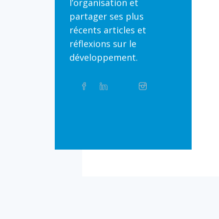
l’organisation et
partager ses plus
récents articles et
réflexions sur le
développement.
Partager
Facebook
Linkedin
Twitter
Instagram
Whatsapp
sur
les
réseaux
Bluesky
Threads
TikTok
Flickr
sociaux