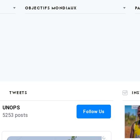
OBJECTIFS MONDIAUX
P
TWEETS
IN
UNOP
on
Insta