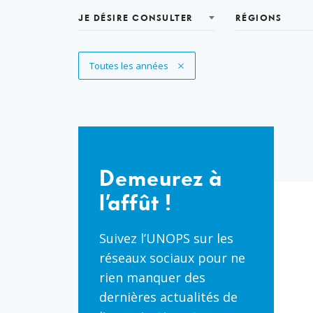
JE DÉSIRE CONSULTER
RÉGIONS
Supprimer le filtre
Toutes les années
Demeurez
à
Demeurez à
l’affût
l’affût !
!
Suivez l’UNOPS sur les
réseaux sociaux pour ne
rien manquer des
dernières actualités de