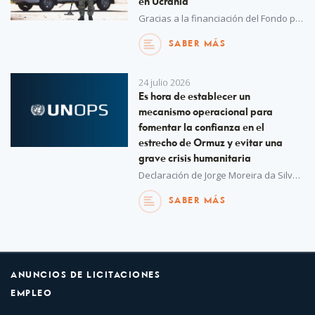
en Ucrania
Gracias a la financiación del Fondo para la Recuperación de las Comunidades de Ucrania, UNOPS colabora con la Policía Nacional de Ucrania para mejorar las capacidades de desactivación de artefactos explosivos, lo que refuerza la seguridad en todo el país y protege a la población urbana.
SABER MÁS
24 julio 2026
Es hora de establecer un
mecanismo operacional para
fomentar la confianza en el
estrecho de Ormuz y evitar una
grave crisis humanitaria
Declaración de Jorge Moreira da Silva, Director Ejecutivo de UNOPS y coordinador del grupo de trabajo de las Naciones Unidas para el estrecho de Ormuz.
SABER MÁS
ANUNCIOS DE LICITACIONES
EMPLEO