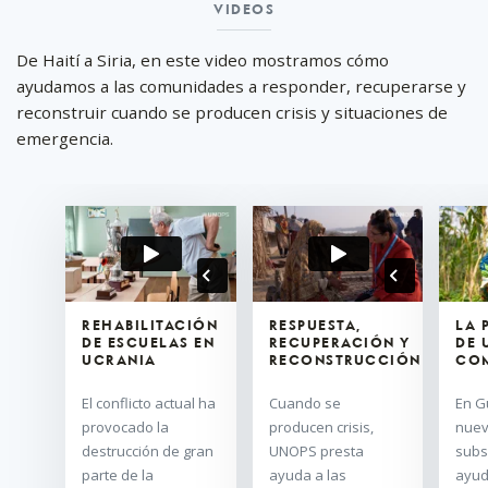
VIDEOS
Videos
De Haití a Siria, en este video mostramos cómo
ayudamos a las comunidades a responder, recuperarse y
reconstruir cuando se producen crisis y situaciones de
emergencia.
REHABILITACIÓN
RESPUESTA,
LA 
DE ESCUELAS EN
RECUPERACIÓN Y
DE 
UCRANIA
RECONSTRUCCIÓN
CO
El conflicto actual ha
Cuando se
En G
provocado la
producen crisis,
nuev
destrucción de gran
UNOPS presta
subs
parte de la
ayuda a las
ayud