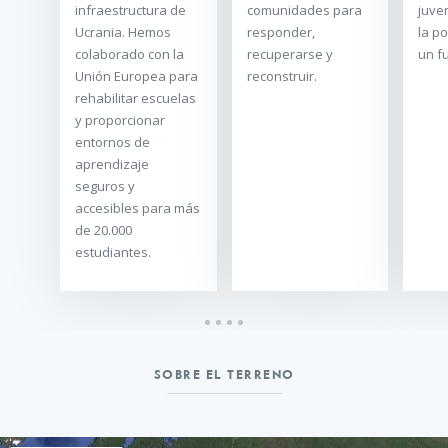
infraestructura de
comunidades para
juven
Ucrania. Hemos
responder,
la p
colaborado con la
recuperarse y
un f
Unión Europea para
reconstruir.
rehabilitar escuelas
y proporcionar
entornos de
aprendizaje
seguros y
accesibles para más
de 20.000
estudiantes.
Sobre
SOBRE EL TERRENO
el
terreno