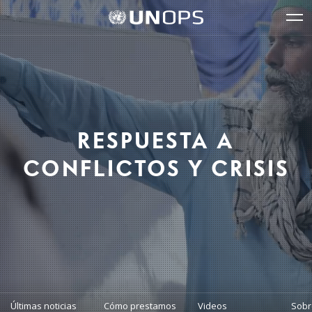
Navegación
Navegación
The
Logo
del
rápida
United
de
glo
UNOPS
sitio
Nations
Office
for
Project
Services
(UNOPS)
RESPUESTA A
CONFLICTOS Y CRISIS
Últimas noticias
Cómo prestamos
Videos
Sobr