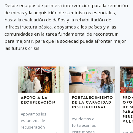
Desde equipos de primera intervención para la remoción
de minas y la adquisición de suministros esenciales,
hasta la evaluación de daños y la rehabilitación de
infraestructura básica, apoyamos a los países y a las
comunidades en la tarea fundamental de reconstruir
para mejorar, para que la sociedad pueda afrontar mejor
las futuras crisis.
APOYO A LA
FORTALECIMIENTO
PRO
RECUPERACIÓN
DE LA CAPACIDAD
OPO
INSTITUCIONAL
DE S
PARA
Apoyamos los
PER
Ayudamos a
esfuerzos de
VUL
fortalecer las
recuperación
instituciones