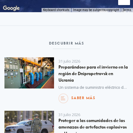
Keyboard shortcuts
Image may be subject to copyright
Terms
DESCUBRIR MÁS
31 julio 2026
Preparándose para el invierno en la
región de Dnipropetrovsk en
Ucrania
Un sistema de suministro eléctrico de reserva para las redes de calefacción urbana, proporcionado por UNOPS con financiación de la Agencia Española de Cooperación Internacional para el Desarrollo (AECID), contribuirá a garantizar los servicios de calefacción esenciales durante los fríos meses de invierno.
SABER MÁS
31 julio 2026
Proteger a las comunidades de las
amenazas de artefactos explosivos