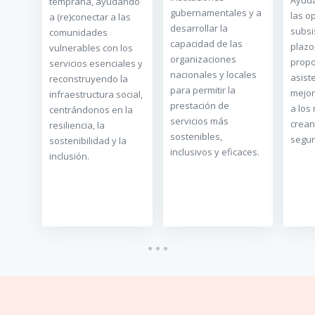
Ayuda
temprana, ayudando
gubernamentales y a
las o
a (re)conectar a las
desarrollar la
subsi
comunidades
capacidad de las
plazo
vulnerables con los
organizaciones
prop
servicios esenciales y
nacionales y locales
asist
reconstruyendo la
para permitir la
mejor
infraestructura social,
prestación de
a los
centrándonos en la
servicios más
crean
resiliencia, la
sostenibles,
segur
sostenibilidad y la
inclusivos y eficaces.
inclusión.